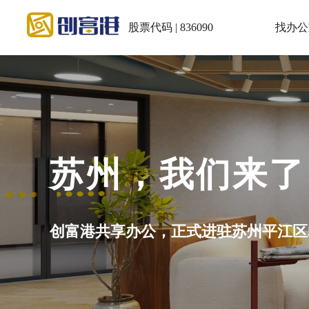
股票代码 | 836090
找办公
会议室：5~30
小程序充值积分再预订享5.5折！