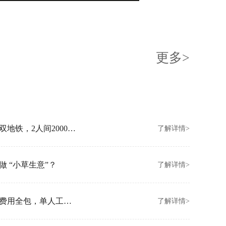
更多>
创富港北京朝阳新店开业！坐拥亚运村双地铁，2人间2000元/月起
了解详情>
 “小草生意”？
了解详情>
创富港香港金钟新店开业！拎包入驻、费用全包，单人工位3000/月
了解详情>