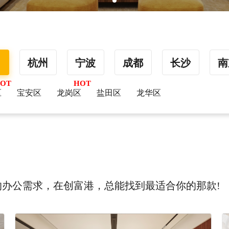
圳
杭州
宁波
成都
长沙
南
区
宝安区
龙岗区
盐田区
龙华区
办公需求，在创富港，总能找到最适合你的那款!