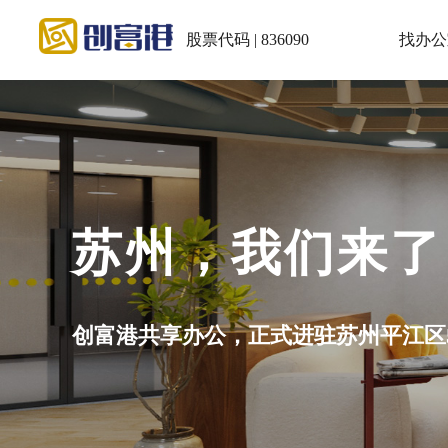
股票代码 | 836090
找办公
会议室：5~30
小程序充值积分再预订享5.5折！