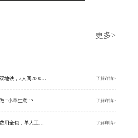
更多>
创富港北京朝阳新店开业！坐拥亚运村双地铁，2人间2000元/月起
了解详情>
 “小草生意”？
了解详情>
创富港香港金钟新店开业！拎包入驻、费用全包，单人工位3000/月
了解详情>