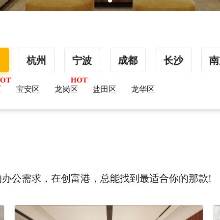
圳
杭州
宁波
成都
长沙
南
区
宝安区
龙岗区
盐田区
龙华区
办公需求，在创富港，总能找到最适合你的那款!