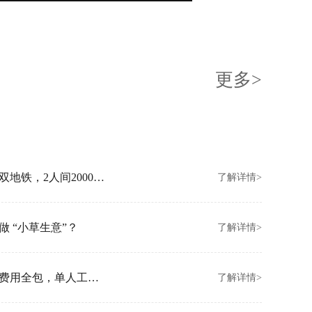
更多>
创富港北京朝阳新店开业！坐拥亚运村双地铁，2人间2000元/月起
了解详情>
 “小草生意”？
了解详情>
创富港香港金钟新店开业！拎包入驻、费用全包，单人工位3000/月
了解详情>