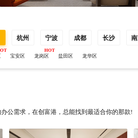
圳
杭州
宁波
成都
长沙
南
区
宝安区
龙岗区
盐田区
龙华区
办公需求，在创富港，总能找到最适合你的那款!