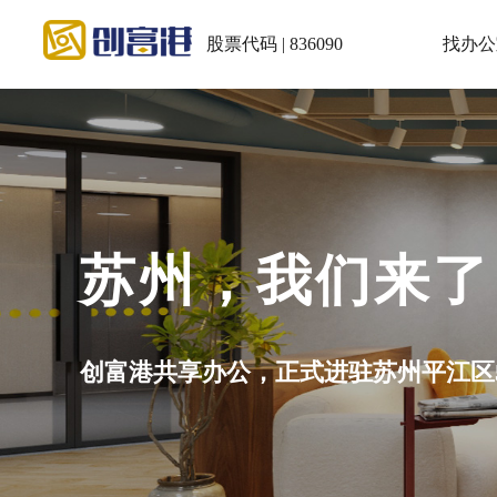
股票代码 | 836090
找办公
会议室：5~30
小程序充值积分再预订享5.5折！