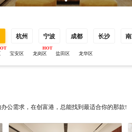
圳
杭州
宁波
成都
长沙
南
区
宝安区
龙岗区
盐田区
龙华区
办公需求，在创富港，总能找到最适合你的那款!