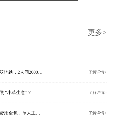
更多>
创富港北京朝阳新店开业！坐拥亚运村双地铁，2人间2000元/月起
了解详情>
 “小草生意”？
了解详情>
创富港香港金钟新店开业！拎包入驻、费用全包，单人工位3000/月
了解详情>