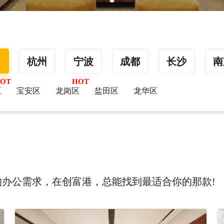
圳
杭州
宁波
成都
长沙
南
区
宝安区
龙岗区
盐田区
龙华区
办公需求，在创富港，总能找到最适合你的那款!