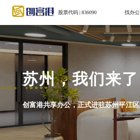
股票代码 | 836090
找办公
会议室：5~30
小程序充值积分再预订享5.5折！