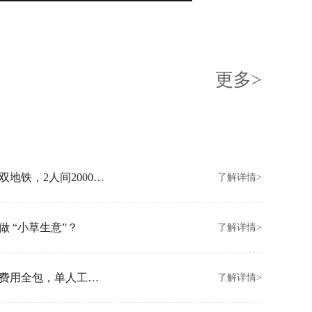
更多>
创富港北京朝阳新店开业！坐拥亚运村双地铁，2人间2000元/月起
了解详情>
 “小草生意”？
了解详情>
创富港香港金钟新店开业！拎包入驻、费用全包，单人工位3000/月
了解详情>