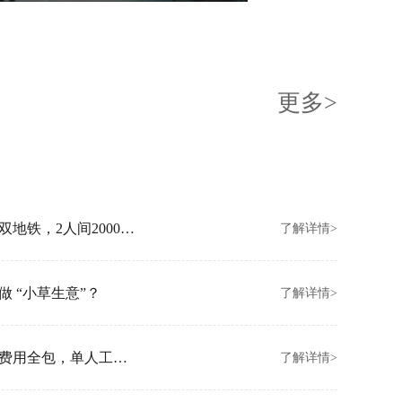
更多>
创富港北京朝阳新店开业！坐拥亚运村双地铁，2人间2000元/月起
了解详情>
 “小草生意”？
了解详情>
创富港香港金钟新店开业！拎包入驻、费用全包，单人工位3000/月
了解详情>