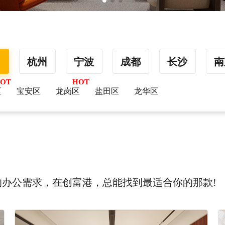
圳
杭州
宁波
成都
长沙
南
区
宝安区
龙岗区
盐田区
龙华区
办公需求，在创富港，总能找到最适合你的那款!